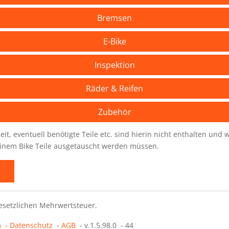
Bremsen
E-Bike
Inspektion
Räder & Reifen
Zubehör
eit, eventuell benötigte Teile etc. sind hierin nicht enthalten un
deinem Bike Teile ausgetauscht werden müssen.
gesetzlichen Mehrwertsteuer.
m
-
Datenschutz
-
AGB
-
v.1.5.98.0
-
44